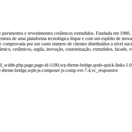
e pavimentos e revestimentos cerâmicos extrudidos. Fundada em 1980, a
etentora de uma plataforma tecnológica ímpar e com um espírito de ino
 comprovada por um vasto número de clientes distribuídos a nível nacio
mico, cerâmicos, argila, inovação, customização, extrudidos, facade, ven
ll_width-php,page,page-id-1180,wp-theme-bridge,qode-quick-links-1.0,
-theme-bridge,wpb-js-composer js-comp-ver-7.4,vc_responsive