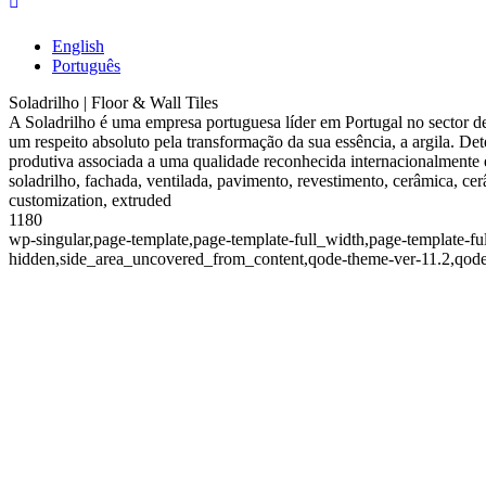
English
Português
Soladrilho | Floor & Wall Tiles
A Soladrilho é uma empresa portuguesa líder em Portugal no sector d
um respeito absoluto pela transformação da sua essência, a argila. D
produtiva associada a uma qualidade reconhecida internacionalmente e
soladrilho, fachada, ventilada, pavimento, revestimento, cerâmica, cerâ
customization, extruded
1180
wp-singular,page-template,page-template-full_width,page-template-fu
hidden,side_area_uncovered_from_content,qode-theme-ver-11.2,qode