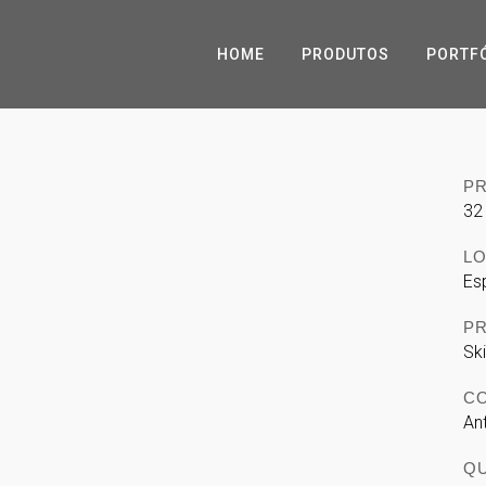
HOME
PRODUTOS
PORTF
P
32
L
Es
P
Sk
C
An
Q