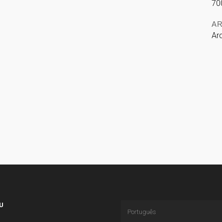
70
A
Ar
U
Português