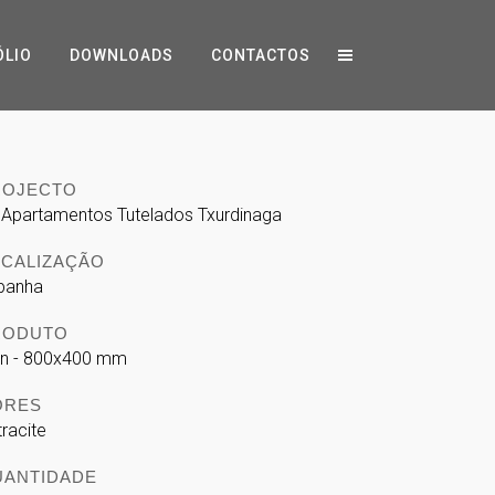
ÓLIO
DOWNLOADS
CONTACTOS
ROJECTO
 Apartamentos Tutelados Txurdinaga
OCALIZAÇÃO
panha
RODUTO
in - 800x400 mm
ORES
tracite
UANTIDADE