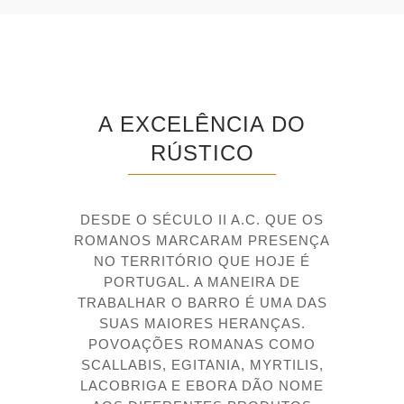
RESISTÊNCIA AO GELO
CUMPRE
A EXCELÊNCIA DO
RESISTÊNCIA À FLEXÃO
RÚSTICO
17 N/MM2
DESDE O SÉCULO II A.C. QUE OS
ROMANOS MARCARAM PRESENÇA
DUREZA DE SUPERFÍCIE (MOHS)
NO TERRITÓRIO QUE HOJE É
7
PORTUGAL. A MANEIRA DE
TRABALHAR O BARRO É UMA DAS
SUAS MAIORES HERANÇAS.
POVOAÇÕES ROMANAS COMO
RESISTÊNCIA QUÍMICA
SCALLABIS, EGITANIA, MYRTILIS,
UA, UHA
LACOBRIGA E EBORA DÃO NOME