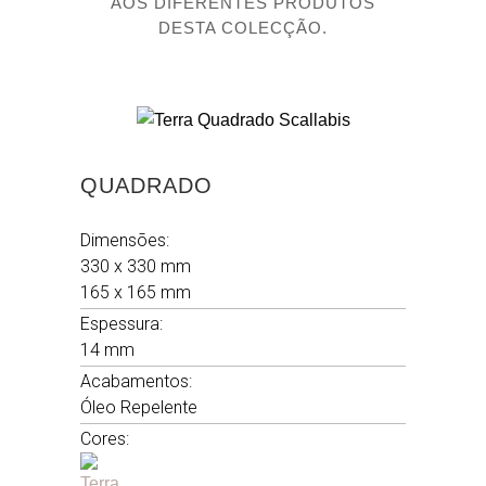
AOS DIFERENTES PRODUTOS
DESTA COLECÇÃO.
ABSORÇÃO DE ÁGUA
5 %
QUADRADO
RESISTÊNCIA À ABRASÃO PROFUNDA
Dimensões:
< 318 MM2
330 x 330 mm
165 x 165 mm
Espessura:
14 mm
RESISTÊNCIA AO ESCORREGAMENTO
Acabamentos:
C R11
Óleo Repelente
Cores: