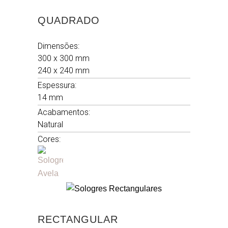
ABSORÇÃO DE ÁGUA
QUADRADO
4,9 %
Dimensões:
300 x 300 mm
240 x 240 mm
RESISTÊNCIA À ABRASÃO PROFUNDA
Espessura:
< 400 MM2
14 mm
Acabamentos:
Natural
Cores:
RESISTÊNCIA AO ESCORREGAMENTO
C R11
RECTANGULAR